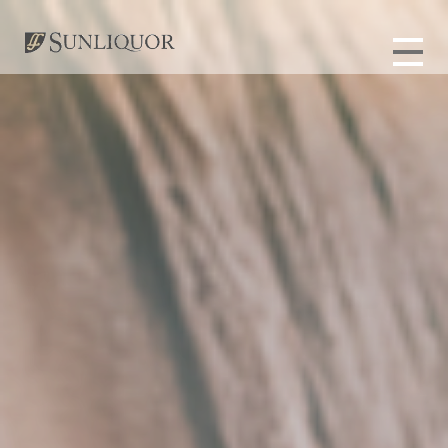
ト
事業
インタ
よくあ
募集
応募は