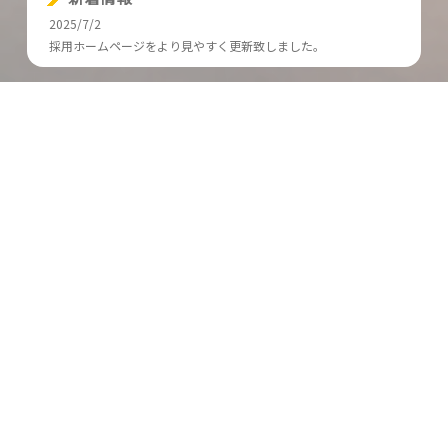
2025/7/2
採用ホームページをより見やすく更新致しました。
"地域"を舞台に、
"自分の未来"を切り拓け。
AIやDX通信を駆使し、企業課題を解決。テクノロジーと提案
力で企業価値向上を支援。
サンリキュールグループは、地域と挑戦する人の成長を本気で
応援。生産性主義の時代、自分の力を数字で証明できる会社で
す。
サンリキュールグループに応募する